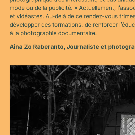
mode ou de la publicité. »
Actuellement, l’ass
et vidéastes. Au-delà de ce rendez-vous trimest
développer des formations, de renforcer l’éduca
à la photographie documentaire.
Aina Zo Raberanto, Journaliste et photogr