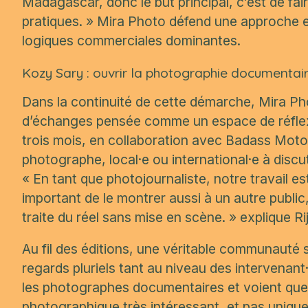
Madagascar, donc le but principal, c’est de fair
pratiques. »
Mira Photo défend une approche exi
logiques commerciales dominantes.
Kozy Sary : ouvrir la photographie documentai
Dans la continuité de cette démarche, Mira Ph
d’échanges pensée comme un espace de réflexi
trois mois, en collaboration avec Badass Moto
photographe, local·e ou international·e à disc
« En tant que photojournaliste, notre travail es
important de le montrer aussi à un autre publi
traite du réel sans mise en scène. »
explique Ri
Au fil des éditions, une véritable communauté s
regards pluriels tant au niveau des intervenant
les photographes documentaires et voient que
photographique très intéressant, et pas uniqu