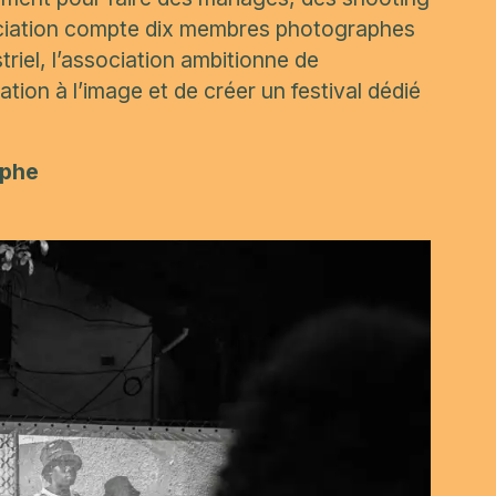
ociation compte dix membres photographes
riel, l’association ambitionne de
tion à l’image et de créer un festival dédié
aphe