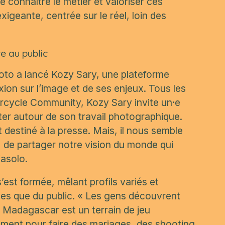
e connaître le métier et valoriser ces
geante, centrée sur le réel, loin des
re au public
oto a lancé Kozy Sary, une plateforme
on sur l’image et de ses enjeux. Tous les
rcycle Community, Kozy Sary invite un·e
uter autour de son travail photographique.
t destiné à la presse. Mais, il nous semble
c, de partager notre vision du monde qui
jasolo.
’est formée, mêlant profils variés et
·es que du public.
« Les gens découvrent
 Madagascar est un terrain de jeu
ement pour faire des mariages, des shooting