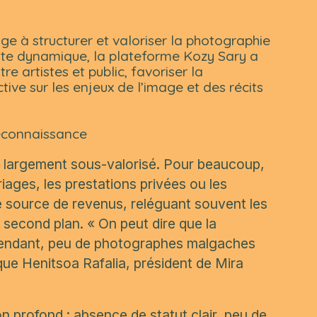
e à structurer et valoriser la photographie
tte dynamique, la plateforme Kozy Sary a
e artistes et public, favoriser la
ive sur les enjeux de l’image et des récits
econnaissance
 largement sous-valorisé. Pour beaucoup,
ages, les prestations privées ou les
e source de revenus, reléguant souvent les
u second plan. «
On peut dire que la
pendant, peu de photographes malgaches
ique Henitsoa Rafalia, président de Mira
n profond : absence de statut clair, peu de