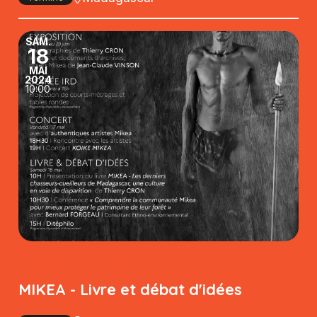
SAMEDI
SAM.
18
MAI
MAI
2024
10:00
Conférence / Rencontre
MIKEA - Livre et débat d'idées