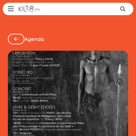
Aller au contenu principal
Qui sommes-nous ?
Actualités
Agenda
Patrimoine
Appels à projets
Opportunités
Agenda
Rejoignez
Kiltir
Contact
L’équipe