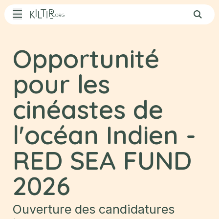
Aller au contenu principal
Qui sommes-nous ?
Opportunité
Actualités
pour les
Patrimoine
cinéastes de
Appels à projets
Opportunités
l'océan Indien -
Agenda
RED SEA FUND
Rejoignez
Kiltir
2026
Contact
Ouverture des candidatures
L’équipe