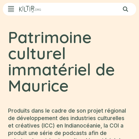
Aller au contenu principal
Qui sommes-nous ?
Patrimoine
Actualités
culturel
Patrimoine
immatériel de
Appels à projets
Maurice
Opportunités
Agenda
Rejoignez
Kiltir
Produits dans le cadre de son projet régional
de développement des industries culturelles
et créatives (ICC) en Indianocéanie, la COI a
Contact
produit une série de podcasts afin de
L’équipe