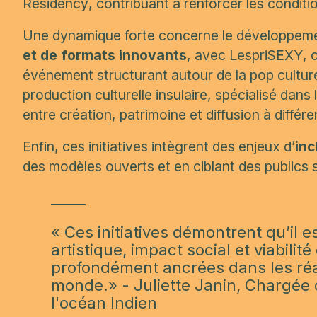
Residency
, contribuant à renforcer les conditi
Une dynamique forte concerne le développem
et de formats innovants
, avec
LespriSEXY
, 
événement structurant autour de la pop culture
production culturelle insulaire
, spécialisé dans 
entre création, patrimoine et diffusion à différe
Enfin, ces initiatives intègrent des enjeux d’
inc
des modèles ouverts et en ciblant des publics s
«
Ces initiatives démontrent qu’il e
artistique, impact social et viabili
profondément ancrées dans les réal
monde.
» - Juliette Janin, Chargée
l'océan Indien