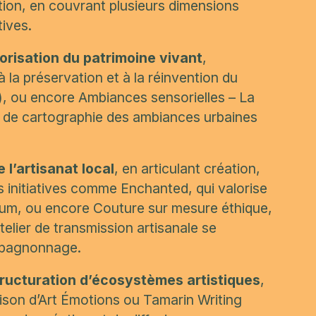
ation, en couvrant plusieurs dimensions
tives.
orisation du patrimoine vivant
,
à la préservation et à la réinvention du
), ou encore
Ambiances sensorielles – La
 de cartographie des ambiances urbaines
 l’artisanat local
, en articulant création,
s initiatives comme
Enchanted
, qui valorise
mium, ou encore
Couture sur mesure éthique
,
telier de transmission artisanale
se
ompagnonnage.
tructuration d’écosystèmes artistiques
,
son d’Art Émotions
ou
Tamarin Writing